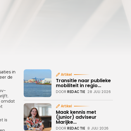
aties in
Artikel
zeer de
Transitie naar publieke
mobiliteit in regio...
ov-
DOOR
REDACTIE
28 JULI 2026
ijft.
, omdat
et
Artikel
Maak kennis met
(junior) adviseur
t is
Marijke...
DOOR
REDACTIE
8 JULI 2026
een