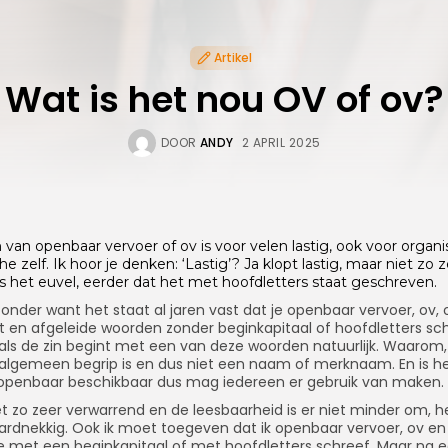
Artikel
Wat is het nou OV of ov?
DOOR
ANDY
2 APRIL 2025
 van openbaar vervoer of ov is voor velen lastig, ook voor organis
e zelf. Ik hoor je denken: ‘Lastig’? Ja klopt lastig, maar niet zo 
 is het euvel, eerder dat het met hoofdletters staat geschreven.
zonder want het staat al jaren vast dat je openbaar vervoer, ov, 
t en afgeleide woorden zonder beginkapitaal of hoofdletters schr
als de zin begint met een van deze woorden natuurlijk. Waarom
algemeen begrip is en dus niet een naam of merknaam. En is h
openbaar beschikbaar dus mag iedereen er gebruik van maken.
iet zo zeer verwarrend en de leesbaarheid is er niet minder om, he
ardnekkig. Ook ik moet toegeven dat ik openbaar vervoer, ov en
ke met een beginkapitaal of met hoofdletters schreef. Maar na 