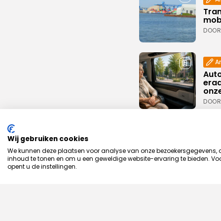
Tran
mobi
DOOR
Ar
Aut
eraa
onze
DOOR
Unca
Stud
Wij gebruiken cookies
ontd
We kunnen deze plaatsen voor analyse van onze bezoekersgegevens, om
mobi
inhoud te tonen en om u een geweldige website-ervaring te bieden. Voo
opent u de instellingen.
DOOR
Ar
Aalb