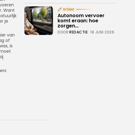
rvoeren
Artikel
or. Want
Autonoom vervoer
atuurlijk
komt eraan: hoe
r je
zorgen...
DOOR
REDACTIE
18 JUNI 2026
nier van
ag of
as, is
d moet
ij
ers