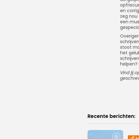
opfriscu
en corri
zeg nou z
een must
gespecia
Overigens
schrijve
stoot ma
het gelu
schrijven
helpen? 
Vind jij 
geschrev
Recente berichten:
Ar