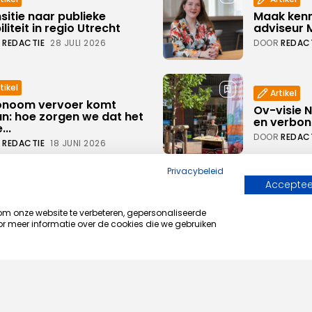
sitie naar publieke
Maak kenn
liteit in regio Utrecht
adviseur 
REDACTIE
28 JULI 2026
DOOR
REDAC
tikel
Artikel
onoom vervoer komt
Ov-visie 
n: hoe zorgen we dat het
en verbo
...
DOOR
REDAC
REDACTIE
18 JUNI 2026
Privacybeleid
Uncategoriz
tegorized
Accepteer
Seminar ‘V
iereis Wenen 2026:
& publieke
ek regie op publieke
 onze website te verbeteren, gepersonaliseerde
gaat dat 
liteit
r meer informatie over de cookies die we gebruiken
DOOR
IRENE 
REDACTIE
12 MEI 2026
9 SEPTEMBER
Artikel
tikel
Iedereen 
org her kommer vi!
doen: mobi