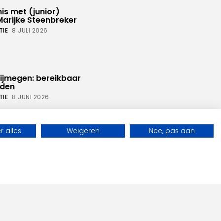
is met (junior)
Marijke Steenbreker
TIE
8 JULI 2026
Nijmegen: bereikbaar
nden
TIE
8 JUNI 2026
ed
 alles
Weigeren
Nee, pas aan
rijwilligersvervoer
 mobiliteit: hoe
samen?’
JANSSENS
 2025
moet mee kunnen
liteit zonder