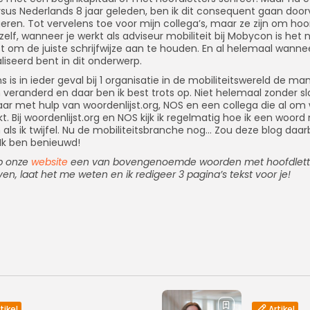
rsus Nederlands 8 jaar geleden, ben ik dit consequent gaan doo
geren. Tot vervelens toe voor mijn collega’s, maar ze zijn om ho
elf, wanneer je werkt als adviseur mobiliteit bij Mobycon is het n
 om de juiste schrijfwijze aan te houden. En al helemaal wannee
liseerd bent in dit onderwerp.
 is in ieder geval bij 1 organisatie in de mobiliteitswereld de ma
n veranderd en daar ben ik best trots op. Niet helemaal zonder sl
ar met hulp van woordenlijst.org, NOS en een collega die al om w
kt. Bij woordenlijst.org en NOS kijk ik regelmatig hoe ik een woor
 als ik twijfel. Nu de mobiliteitsbranche nog… Zou deze blog daarb
Ik ben benieuwd!
op onze
website
een van bovengenoemde woorden met hoofdlett
en, laat het me weten en ik redigeer 3 pagina’s tekst voor je!
tikel
Artikel