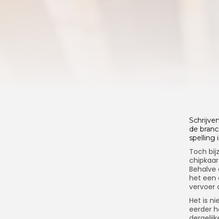
Schrijven
de branch
spelling
Toch bij
chipkaar
Behalve 
het een 
vervoer 
Het is n
eerder h
dergelij