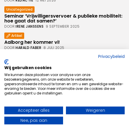
DOOR
REDACTIE
12 MEI 2026
Uncategorized
Seminar ‘Vrijwilligersvervoer & publieke mobiliteit:
hoe gaat dat samen?’
DOOR
IRENE JANSSENS
9 SEPTEMBER 2025
Artikel
Aalborg her kommer vi!
DOOR
HARALD FABER
8 JULI 2025
Privacybeleid
Artikel
Iedereen moet mee kunnen doen: mobiliteit zonder
drempels
Wij gebruiken cookies
DOOR
BABET HENDRIKS
8 JULI 2025
We kunnen deze plaatsen voor analyse van onze
bezoekersgegevens, om onze website te verbeteren,
gepersonaliseerde inhoud te tonen en om u een geweldige website-
ervaring te bieden. Voor meer informatie over de cookies die we
gebruiken opent u de instellingen.
Stationsplein 18
5211 AP
Accepteer alles
Weigeren
‘s-Hertogenbosch
Privacybeleid
Nee, pas aan
(073) 523 10 60