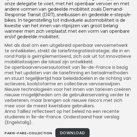
onze delegatie te voet, met het openbaar vervoer en met
andere vormen van gedeelde mobiliteit zoals Demand-
Response Transit (DRT), snelbussen en gedeelde e-steps/e-
bikes. In tegenstelling tot individuele automobiliteit is de
kwestie van het innen van ritprijzen van groot belang
wanneer men zich verplaatst met een vorm van openbare
en/of gedeelde mobiliteit.
Met als doel om een uitgebreid openbaar vervoernetwerk
te ontwikkelen, strekt de tariefintegratiestrategie, die in en
rond Parijs is geïmplementeerd, zich ook uit tot innovatieve
mobiliteitswijzen die lokaal zijn ontwikkeld.
De openbaarvervoersautoriteit van Île-de-France is bezig
met het updaten van de tariefinning en betaalmethoden
en stuurt tegelijkertijd haar beleidsdoelen in de richting van
actievere, koolstofarme en collectieve vervoerswijzen.
Nieuwe technologieën voor het innen van tarieven creëren
nieuwe mogelijkheden om de gebruikerservaring verder te
verbeteren, maar brengen ook nieuwe risico’s met zich
mee voor de meest kwetsbare gebruikers.
Anna Tailliez reflecteert op het beleid na een recente
studiereis in Île-de-France. Onderstaand haar verslag
(Engelstalig).
DOWNLOAD
PARIS-FARE-COLLECTION