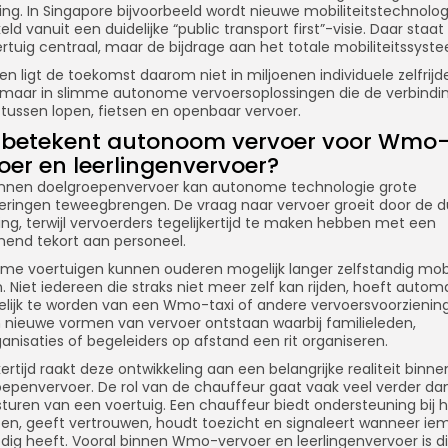
ing. In Singapore bijvoorbeeld wordt nieuwe mobiliteitstechnolog
eld vanuit een duidelijke “public transport first”-visie. Daar staat
rtuig centraal, maar de bijdrage aan het totale mobiliteitssyst
en ligt de toekomst daarom niet in miljoenen individuele zelfrij
, maar in slimme autonome vervoersoplossingen die de verbindi
tussen lopen, fietsen en openbaar vervoer.
 betekent autonoom vervoer voor Wmo
oer en leerlingenvervoer?
binnen doelgroepenvervoer kan autonome technologie grote
eringen teweegbrengen. De vraag naar vervoer groeit door de 
zing, terwijl vervoerders tegelijkertijd te maken hebben met een
end tekort aan personeel.
me voertuigen kunnen ouderen mogelijk langer zelfstandig mob
 Niet iedereen die straks niet meer zelf kan rijden, hoeft autom
elijk te worden van een Wmo-taxi of andere vervoersvoorzienin
 nieuwe vormen van vervoer ontstaan waarbij familieleden,
anisaties of begeleiders op afstand een rit organiseren.
kertijd raakt deze ontwikkeling aan een belangrijke realiteit binne
epenvervoer. De rol van de chauffeur gaat vaak veel verder dan
turen van een voertuig. Een chauffeur biedt ondersteuning bij 
pen, geeft vertrouwen, houdt toezicht en signaleert wanneer i
dig heeft. Vooral binnen Wmo-vervoer en leerlingenvervoer is d