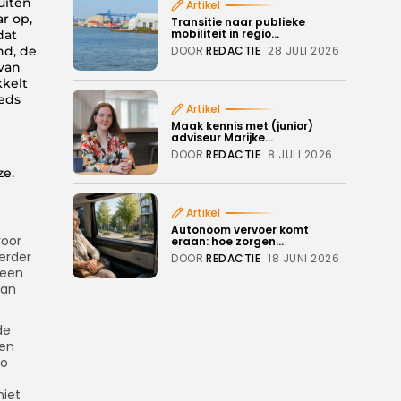
uiten
Artikel
r op,
Transitie naar publieke
mobiliteit in regio...
dat
nd, de
DOOR
REDACTIE
28 JULI 2026
van
kkelt
eeds
Artikel
Maak kennis met (junior)
adviseur Marijke...
DOOR
REDACTIE
8 JULI 2026
ze.
Artikel
Autonoom vervoer komt
voor
eraan: hoe zorgen...
erder
DOOR
REDACTIE
18 JUNI 2026
 een
van
de
 en
to
niet