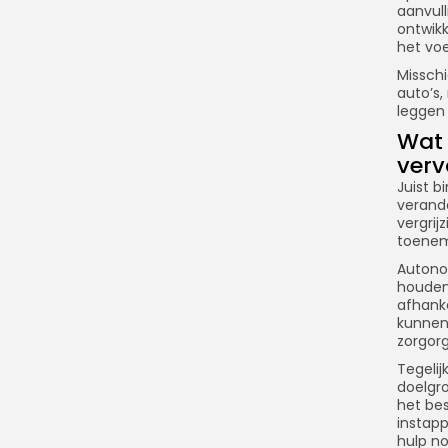
aanvull
ontwikk
het voe
Misschi
auto’s
leggen 
Wat
verv
Juist 
verand
vergrij
toenem
Autono
houden.
afhank
kunnen
zorgorg
Tegelij
doelgro
het bes
instap
hulp no