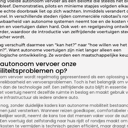
ang voelde autonoom vervoer als een belofte die steeds net b
 bleef. Demonstraties, pilots en minieme stapjes volgden elkaa
e echte doorbraak liet op zich wachten. Inmiddels verandert 
snel. In verschillende steden rijden commerciële robotaxi’s ro
wbaarheid van autonome systemen neemt toe en de kosten 
en en voertuigen dalen hard. Ook wet- en regelgeving ontwi
erder, waardoor de introductie van zelfrijdende voertuigen st
ischer wordt.
ag verschuift daarmee van “kan het?” naar “hoe willen we het
en?”. Want autonome voertuigen zijn niet langer alleen een
logische ontwikkeling. Ze worden een maatschappelijke keu
 autonoom vervoer onze
liteitsproblemen op?
om vervoer wordt regelmatig gepresenteerd als een oplossing 
bereikbaarheid en vervoersproblemen. Toch is het belangrijk om v
en dan de technologie zelf. Een zelfrijdende auto blijft in essentie
et voertuig neemt dezelfde ruimte in beslag en maakt gebruik 
e infrastructuur als iedere andere auto.
 nog, zonder duidelijke kaders kan autonome mobiliteit bestaan
men juist versterken. Wanneer reizen goedkoper, comfortabeler
kelijker wordt, neemt de kans toe dat mensen vaker voor de au
 Een voertuig dat zelfstandig naar huis rijdt of rondjes maakt om
kosten te vermijden is technisch gezien efficiënt, maar draagt 