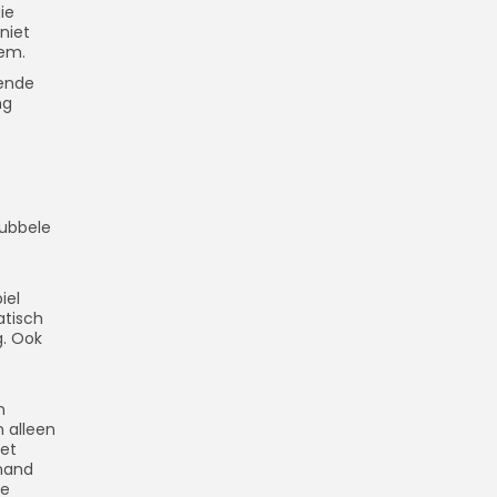
ie
 niet
eem.
dende
ng
-
dubbele
iel
atisch
g. Ook
n
 alleen
het
emand
ie