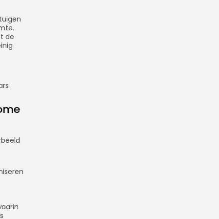
tuigen
imte.
ft de
inig
ars
nome
rbeeld
niseren
waarin
s