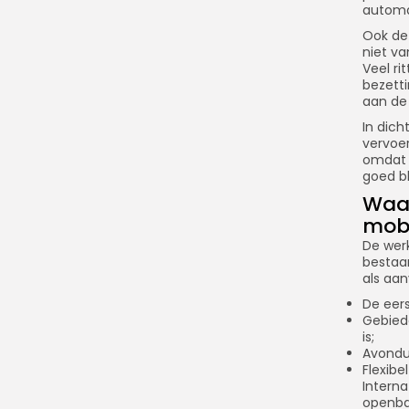
automat
Ook de
niet va
Veel ri
bezetti
aan de 
In dich
vervoer
omdat 
goed bli
Waar
mobi
De wer
bestaan
als aan
De eers
Gebiede
is;
Avondu
Flexibe
Interna
openba