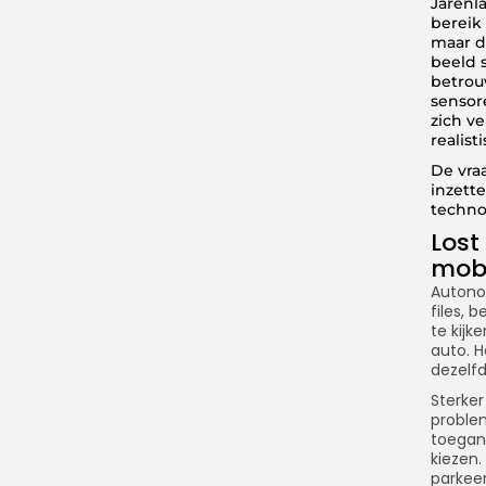
Jarenl
bereik
maar d
beeld 
betrou
sensor
zich v
realist
De vra
inzett
techno
Lost
mobi
Autono
files, 
te kijk
auto. H
dezelfd
Sterker
proble
toegan
kiezen.
parkeer