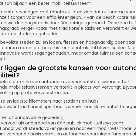
isch bij aan een beter mobiliteitssysteem.
 eerste ervaringen met robotaxi’s laten zien dat autonome voer
nzelf zorgen voor een efficiënter gebruik van de beschikbare ru
tten worden nog steeds door één reiziger gemaakt. Daarmee blij
ngsgraad vergelijkbaar met traditionele taxi’s en verandert er we
druk op stedelijke gebieden.
tbevolkte steden zullen lopen, fietsen en hoogwaardig openbaar
 daarom ook in de toekomst een centrale rol blijven spelen. Niet
innovatie wordt tegengehouden, maar omdat ruimte een scha
jft.
 liggen de grootste kansen voor auto
liteit?
kelijke potentie van autonoom vervoer ontstaat wanneer het
de mobiliteitssystemen versterkt in plaats van vervangt. Bijvoo
vulling op grote vervoerstromen:
te en laatste kilometers naar stations en hubs;
n waar traditioneel openbaar vervoer moeilijk rendabel te orga
ren of dunbevolkte gebieden;
l vervoer als onderdeel van één publiek mobiliteitssysteem
.
tionaal wordt steeds vaker gekeken naar een mobiliteitsmodel 
ar vervoer de basis vormt en autonome voertuigen fungeren al